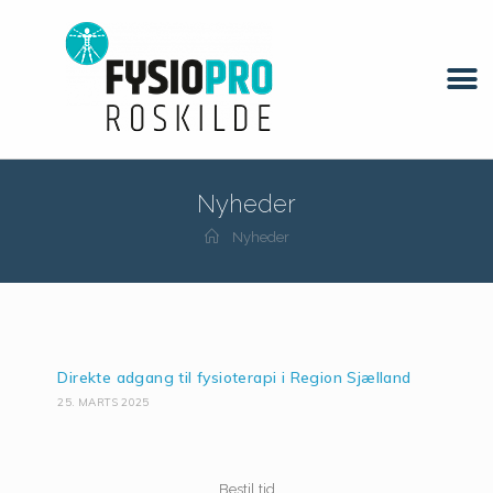
Nyheder
Nyheder
Direkte adgang til fysioterapi i Region Sjælland
25. MARTS 2025
Bestil tid