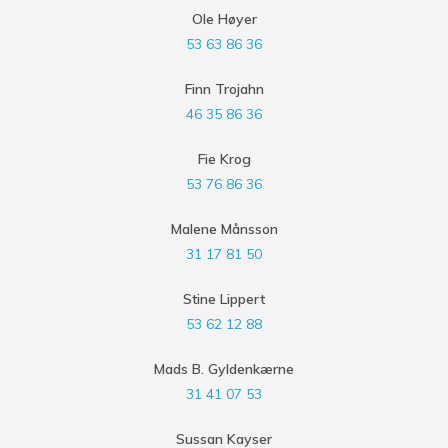
Ole Høyer
53 63 86 36
Finn Trojahn
46 35 86 36
Fie Krog
53 76 86 36
Malene Månsson
31 17 81 50
Stine Lippert
53 62 12 88
Mads B. Gyldenkærne
31 41 07 53
Sussan Kayser