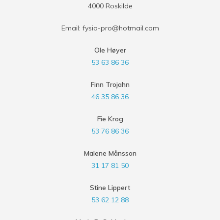
4000 Roskilde
Email: fysio-pro@hotmail.com
Ole Høyer
53 63 86 36
Finn Trojahn
46 35 86 36
Fie Krog
53 76 86 36
Malene Månsson
31 17 81 50
Stine Lippert
53 62 12 88